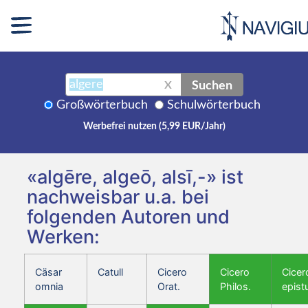
Suchen
X
Großwörterbuch
Schulwörterbuch
Werbefrei nutzen (5,99 EUR/Jahr)
«algēre, algeō, alsī,-» ist
nachweisbar u.a. bei
folgenden Autoren und
Werken:
Cäsar
Catull
Cicero
Cicero
Cicer
omnia
Orat.
Philos.
epist