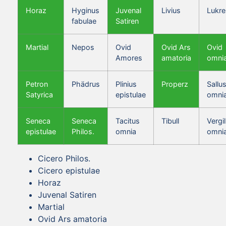
Horaz
Hyginus
Juvenal
Livius
Lukre
fabulae
Satiren
Martial
Nepos
Ovid
Ovid Ars
Ovid
Amores
amatoria
omni
Petron
Phädrus
Plinius
Properz
Sallus
Satyrica
epistulae
omni
Seneca
Seneca
Tacitus
Tibull
Vergil
epistulae
Philos.
omnia
omni
Cicero Philos.
Cicero epistulae
Horaz
Juvenal Satiren
Martial
Ovid Ars amatoria