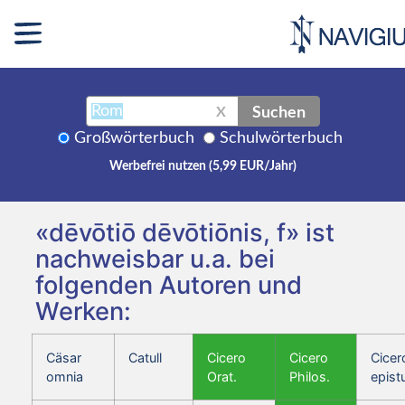
Suchen
X
Großwörterbuch
Schulwörterbuch
Werbefrei nutzen (5,99 EUR/Jahr)
«dēvōtiō dēvōtiōnis, f» ist
nachweisbar u.a. bei
folgenden Autoren und
Werken:
Cäsar
Catull
Cicero
Cicero
Cicer
omnia
Orat.
Philos.
epist