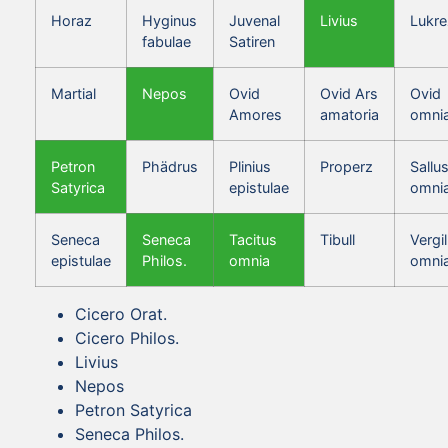
Horaz
Hyginus
Juvenal
Livius
Lukre
fabulae
Satiren
Martial
Nepos
Ovid
Ovid Ars
Ovid
Amores
amatoria
omni
Petron
Phädrus
Plinius
Properz
Sallus
Satyrica
epistulae
omni
Seneca
Seneca
Tacitus
Tibull
Vergil
epistulae
Philos.
omnia
omni
Cicero Orat.
Cicero Philos.
Livius
Nepos
Petron Satyrica
Seneca Philos.