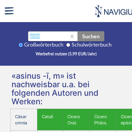
Suchen
X
Großwörterbuch
Schulwörterbuch
Werbefrei nutzen (5,99 EUR/Jahr)
«asinus -ī, m» ist
nachweisbar u.a. bei
folgenden Autoren und
Werken:
Cäsar
Catull
Cicero
Cicero
Cicer
omnia
Orat.
Philos.
epist