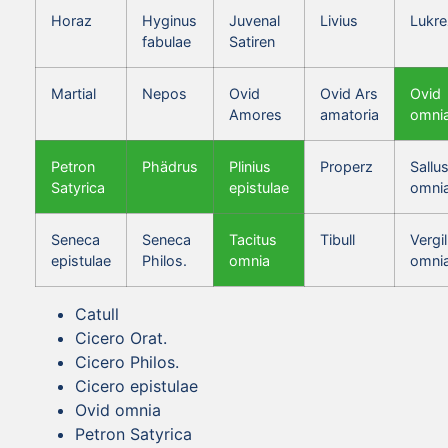
Horaz
Hyginus
Juvenal
Livius
Lukre
fabulae
Satiren
Martial
Nepos
Ovid
Ovid Ars
Ovid
Amores
amatoria
omni
Petron
Phädrus
Plinius
Properz
Sallus
Satyrica
epistulae
omni
Seneca
Seneca
Tacitus
Tibull
Vergil
epistulae
Philos.
omnia
omni
Catull
Cicero Orat.
Cicero Philos.
Cicero epistulae
Ovid omnia
Petron Satyrica