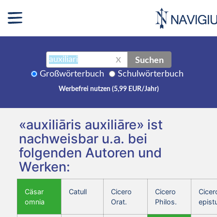
Suchen
X
Großwörterbuch
Schulwörterbuch
Werbefrei nutzen (5,99 EUR/Jahr)
«auxiliāris auxiliāre» ist
nachweisbar u.a. bei
folgenden Autoren und
Werken:
Cäsar
Catull
Cicero
Cicero
Cicer
omnia
Orat.
Philos.
epist