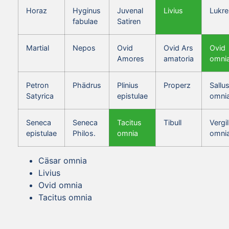
Horaz
Hyginus
Juvenal
Livius
Lukre
fabulae
Satiren
Martial
Nepos
Ovid
Ovid Ars
Ovid
Amores
amatoria
omni
Petron
Phädrus
Plinius
Properz
Sallus
Satyrica
epistulae
omni
Seneca
Seneca
Tacitus
Tibull
Vergil
epistulae
Philos.
omnia
omni
Cäsar omnia
Livius
Ovid omnia
Tacitus omnia