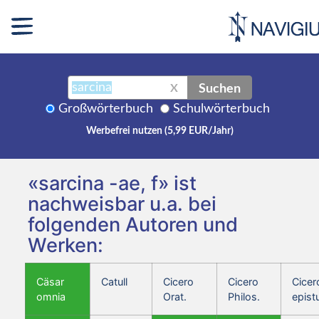
Suchen
X
Großwörterbuch
Schulwörterbuch
Werbefrei nutzen (5,99 EUR/Jahr)
«sarcina -ae, f» ist
nachweisbar u.a. bei
folgenden Autoren und
Werken:
Cäsar
Catull
Cicero
Cicero
Cicer
omnia
Orat.
Philos.
epist