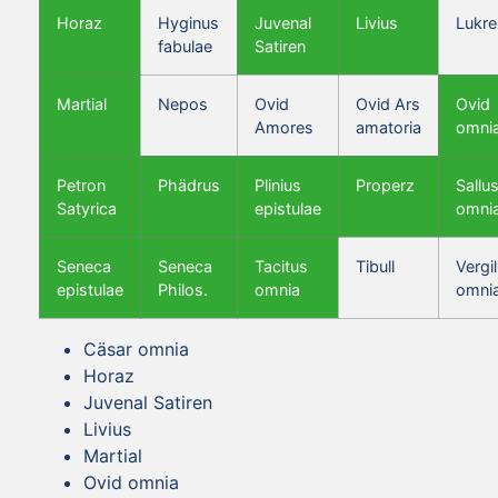
Horaz
Hyginus
Juvenal
Livius
Lukre
fabulae
Satiren
Martial
Nepos
Ovid
Ovid Ars
Ovid
Amores
amatoria
omni
Petron
Phädrus
Plinius
Properz
Sallus
Satyrica
epistulae
omni
Seneca
Seneca
Tacitus
Tibull
Vergil
epistulae
Philos.
omnia
omni
Cäsar omnia
Horaz
Juvenal Satiren
Livius
Martial
Ovid omnia