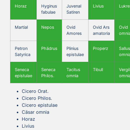
Horaz
Hyginus
Juvenal
Livius
Lukre
fabulae
Satiren
Martial
Nepos
Ovid
Ovid Ars
Ovid
Amores
amatoria
omni
Petron
Phädrus
Plinius
Properz
Sallus
Satyrica
epistulae
omni
Seneca
Seneca
Tacitus
Tibull
Vergil
epistulae
Philos.
omnia
omni
Cicero Orat.
Cicero Philos.
Cicero epistulae
Cäsar omnia
Horaz
Livius