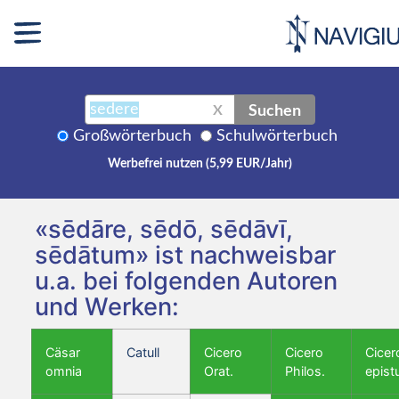
Suchen
X
Großwörterbuch
Schulwörterbuch
Werbefrei nutzen (5,99 EUR/Jahr)
«sēdāre, sēdō, sēdāvī,
sēdātum» ist nachweisbar
u.a. bei folgenden Autoren
und Werken:
Cäsar
Catull
Cicero
Cicero
Cicer
omnia
Orat.
Philos.
epist