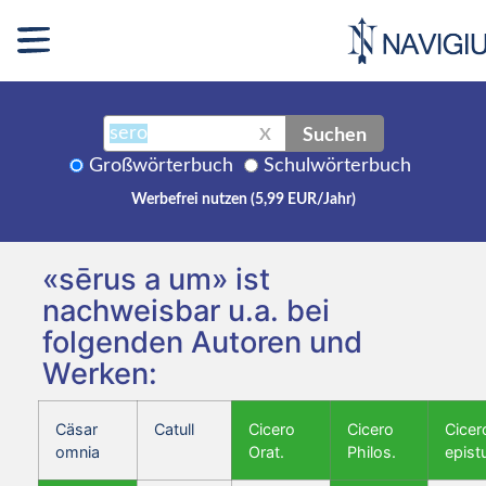
Suchen
X
Großwörterbuch
Schulwörterbuch
Werbefrei nutzen (5,99 EUR/Jahr)
«sērus a um» ist
nachweisbar u.a. bei
folgenden Autoren und
Werken:
Cäsar
Catull
Cicero
Cicero
Cicer
omnia
Orat.
Philos.
epist