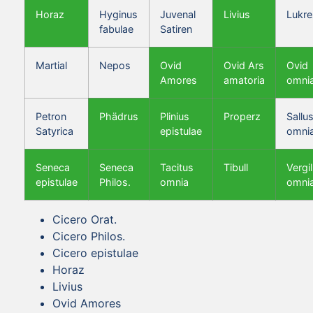
Horaz
Hyginus
Juvenal
Livius
Lukre
fabulae
Satiren
Martial
Nepos
Ovid
Ovid Ars
Ovid
Amores
amatoria
omni
Petron
Phädrus
Plinius
Properz
Sallus
Satyrica
epistulae
omni
Seneca
Seneca
Tacitus
Tibull
Vergil
epistulae
Philos.
omnia
omni
Cicero Orat.
Cicero Philos.
Cicero epistulae
Horaz
Livius
Ovid Amores