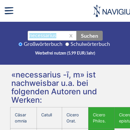
Suchen
X
Großwörterbuch
Schulwörterbuch
Werbefrei nutzen (5,99 EUR/Jahr)
«necessarius -ī, m» ist
nachweisbar u.a. bei
folgenden Autoren und
Werken:
Cäsar
Catull
Cicero
Cicero
Cicer
omnia
Orat.
Philos.
epist