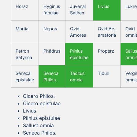
Horaz
Hyginus
Juvenal
Livius
Lukre
fabulae
Satiren
Martial
Nepos
Ovid
Ovid Ars
Ovid
Amores
amatoria
omni
Petron
Phädrus
Plinius
Properz
Sallus
Satyrica
epistulae
omni
Seneca
Seneca
Tacitus
Tibull
Vergil
epistulae
Philos.
omnia
omni
Cicero Philos.
Cicero epistulae
Livius
Plinius epistulae
Sallust omnia
Seneca Philos.