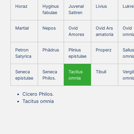
Horaz
Hyginus
Juvenal
Livius
Lukre
fabulae
Satiren
Martial
Nepos
Ovid
Ovid Ars
Ovid
Amores
amatoria
omni
Petron
Phädrus
Plinius
Properz
Sallus
Satyrica
epistulae
omni
Seneca
Seneca
Tacitus
Tibull
Vergil
epistulae
Philos.
omnia
omni
Cicero Philos.
Tacitus omnia