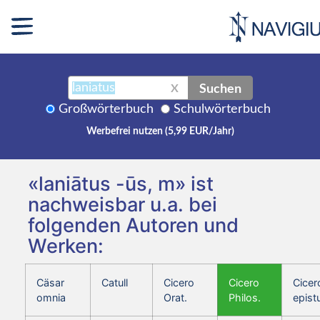
Suchen
X
Großwörterbuch
Schulwörterbuch
Werbefrei nutzen (5,99 EUR/Jahr)
«laniātus -ūs, m» ist
nachweisbar u.a. bei
folgenden Autoren und
Werken:
Cäsar
Catull
Cicero
Cicero
Cicer
omnia
Orat.
Philos.
epist