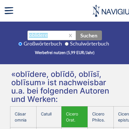
Suchen
X
Großwörterbuch
Schulwörterbuch
Werbefrei nutzen (5,99 EUR/Jahr)
«oblīdere, oblīdō, oblīsī,
oblīsum» ist nachweisbar
u.a. bei folgenden Autoren
und Werken:
Cäsar
Catull
Cicero
Cicero
Cicer
omnia
Orat.
Philos.
epist