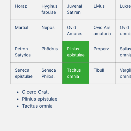
Horaz
Hyginus
Juvenal
Livius
Lukre
fabulae
Satiren
Martial
Nepos
Ovid
Ovid Ars
Ovid
Amores
amatoria
omni
Petron
Phädrus
Plinius
Properz
Sallus
Satyrica
epistulae
omni
Seneca
Seneca
Tacitus
Tibull
Vergil
epistulae
Philos.
omnia
omni
Cicero Orat.
Plinius epistulae
Tacitus omnia