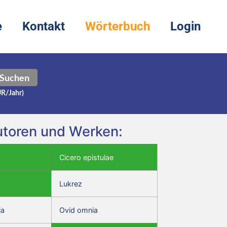
e
Kontakt
Wörterbuch
Login
Suchen
UR/Jahr)
Autoren und Werken:
Cicero epistulae
Lukrez
ia
Ovid omnia