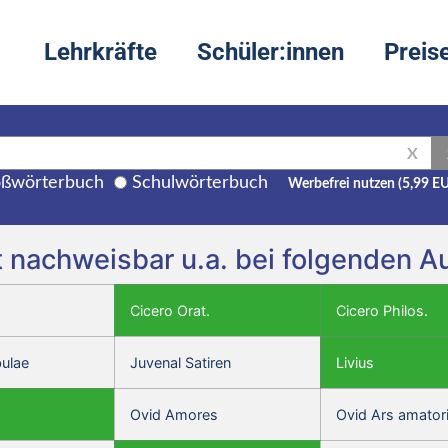
Lehrkräfte
Schüler:innen
Preis
X
ßwörterbuch
Schulwörterbuch
Werbefrei nutzen (5,99 E
st nachweisbar u.a. bei folgenden 
Cicero Orat.
Cicero Philos.
bulae
Juvenal Satiren
Livius
Ovid Amores
Ovid Ars amator