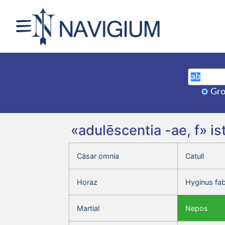
Gro
«adulēscentia -ae, f» i
Cäsar omnia
Catull
Horaz
Hyginus fa
Martial
Nepos