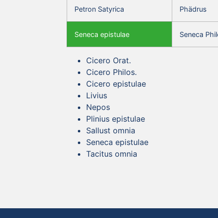
Petron Satyrica
Phädrus
Seneca epistulae
Seneca Phil
Cicero Orat.
Cicero Philos.
Cicero epistulae
Livius
Nepos
Plinius epistulae
Sallust omnia
Seneca epistulae
Tacitus omnia