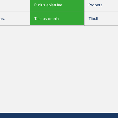
Plinius epistulae
Properz
os.
Tacitus omnia
Tibull