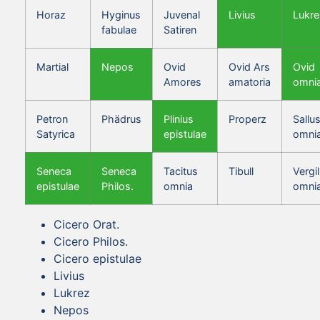
Horaz
Hyginus
Juvenal
Livius
Lukre
fabulae
Satiren
Martial
Nepos
Ovid
Ovid Ars
Ovid
Amores
amatoria
omni
Petron
Phädrus
Plinius
Properz
Sallus
Satyrica
epistulae
omni
Seneca
Seneca
Tacitus
Tibull
Vergil
epistulae
Philos.
omnia
omni
Cicero Orat.
Cicero Philos.
Cicero epistulae
Livius
Lukrez
Nepos