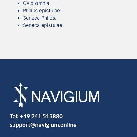
Ovid omnia
Plinius epistulae
Seneca Philos.
Seneca epistulae
Tel:
+49 241 513880
support@navigium.online