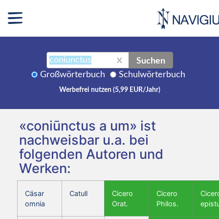
Suchen
X
Großwörterbuch
Schulwörterbuch
Werbefrei nutzen (5,99 EUR/Jahr)
«coniūnctus a um» ist
nachweisbar u.a. bei
folgenden Autoren und
Werken:
Cäsar
Catull
Cicero
Cicero
Cicer
omnia
Orat.
Philos.
epist