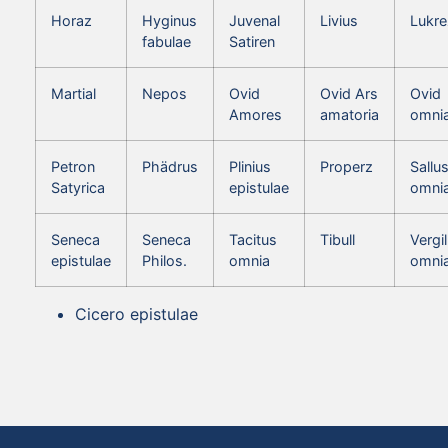
Horaz
Hyginus
Juvenal
Livius
Lukre
fabulae
Satiren
Martial
Nepos
Ovid
Ovid Ars
Ovid
Amores
amatoria
omni
Petron
Phädrus
Plinius
Properz
Sallus
Satyrica
epistulae
omni
Seneca
Seneca
Tacitus
Tibull
Vergil
epistulae
Philos.
omnia
omni
Cicero epistulae