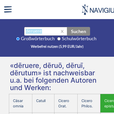
Suchen
X
Großwörterbuch
Schulwörterbuch
Werbefrei nutzen (5,99 EUR/Jahr)
«dēruere, dēruō, dēruī,
dērutum» ist nachweisbar
u.a. bei folgenden Autoren
und Werken:
Cäsar
Catull
Cicero
Cicero
Cicer
omnia
Orat.
Philos.
epist