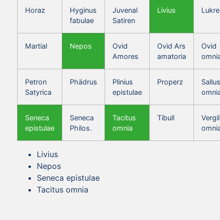
Horaz
Hyginus
Juvenal
Livius
Lukre
fabulae
Satiren
Martial
Nepos
Ovid
Ovid Ars
Ovid
Amores
amatoria
omni
Petron
Phädrus
Plinius
Properz
Sallus
Satyrica
epistulae
omni
Seneca
Seneca
Tacitus
Tibull
Vergil
epistulae
Philos.
omnia
omni
Livius
Nepos
Seneca epistulae
Tacitus omnia