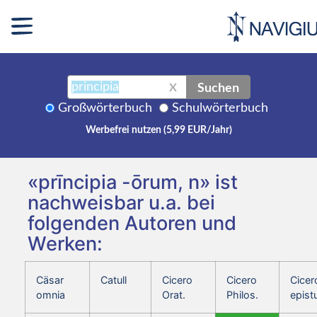
Suchen
X
Großwörterbuch
Schulwörterbuch
Werbefrei nutzen (5,99 EUR/Jahr)
«prīncipia -ōrum, n» ist
nachweisbar u.a. bei
folgenden Autoren und
Werken:
Cäsar
Catull
Cicero
Cicero
Cicer
omnia
Orat.
Philos.
epist