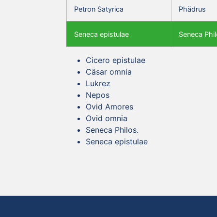
Petron Satyrica
Phädrus
Seneca epistulae
Seneca Phil
Cicero epistulae
Cäsar omnia
Lukrez
Nepos
Ovid Amores
Ovid omnia
Seneca Philos.
Seneca epistulae