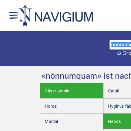
Gro
«nōnnumquam» ist nachw
Cäsar omnia
Catull
Horaz
Hyginus fa
Martial
Nepos