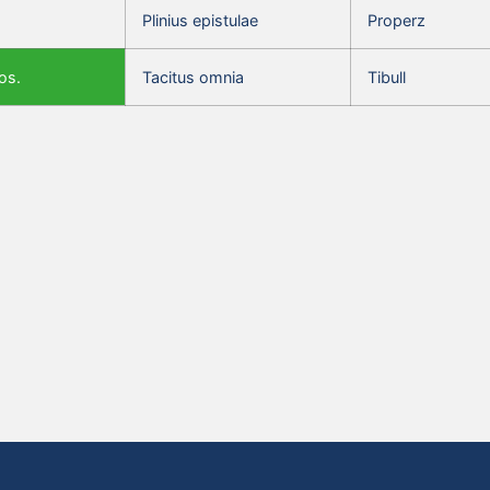
Plinius epistulae
Properz
os.
Tacitus omnia
Tibull