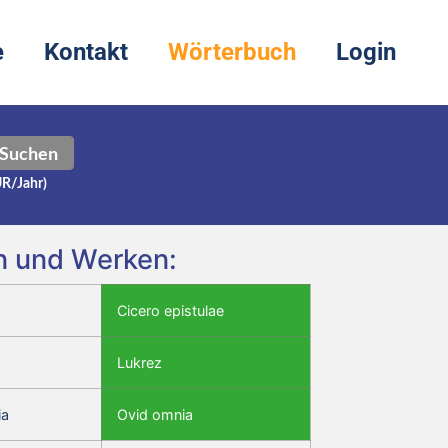
e
Kontakt
Wörterbuch
Login
Suchen
UR/Jahr)
n und Werken:
Cicero epistulae
Lukrez
ia
Ovid omnia