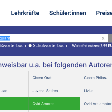
Lehrkräfte
Schüler:innen
Preis
X
ßwörterbuch
Schulwörterbuch
Werbefrei nutzen (5,99 E
eisbar u.a. bei folgenden Autore
Cicero Orat.
Cicero Philos.
bulae
Juvenal Satiren
Livius
Ovid Amores
Ovid Ars amator