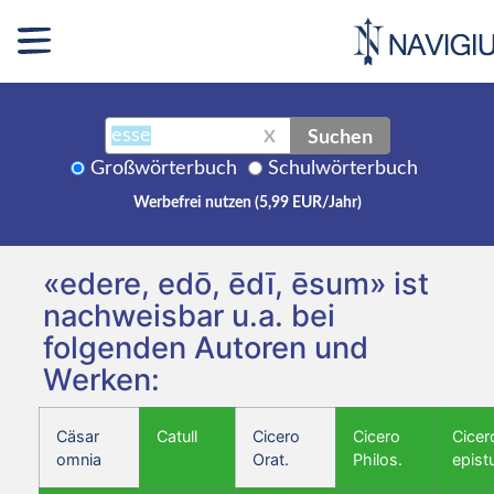
Suchen
X
Großwörterbuch
Schulwörterbuch
Werbefrei nutzen (5,99 EUR/Jahr)
«edere, edō, ēdī, ēsum» ist
nachweisbar u.a. bei
folgenden Autoren und
Werken:
Cäsar
Catull
Cicero
Cicero
Cicer
omnia
Orat.
Philos.
epist