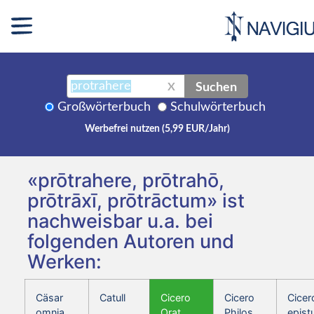
Suchen
X
Großwörterbuch
Schulwörterbuch
Werbefrei nutzen (5,99 EUR/Jahr)
«prōtrahere, prōtrahō,
prōtrāxī, prōtrāctum» ist
nachweisbar u.a. bei
folgenden Autoren und
Werken:
Cäsar
Catull
Cicero
Cicero
Cicer
omnia
Orat.
Philos.
epist