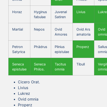
Horaz
Hyginus
Juvenal
Livius
Lukre
fabulae
Satiren
Martial
Nepos
Ovid
Ovid Ars
Ovid
Amores
amatoria
omni
Petron
Phädrus
Plinius
Properz
Sallus
Satyrica
epistulae
omni
Seneca
Seneca
Tacitus
Tibull
Vergil
epistulae
Philos.
omnia
omni
Cicero Orat.
Livius
Lukrez
Ovid omnia
Properz