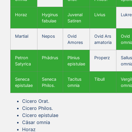
Horaz
Hyginus
Juvenal
Livius
Lukre
fabulae
Satiren
Martial
Nepos
Ovid
Ovid Ars
Ovid
Amores
amatoria
omni
Petron
Phädrus
Plinius
Properz
Sallus
Satyrica
epistulae
omni
Seneca
Seneca
Tacitus
Tibull
Vergil
epistulae
Philos.
omnia
omni
Cicero Orat.
Cicero Philos.
Cicero epistulae
Cäsar omnia
Horaz