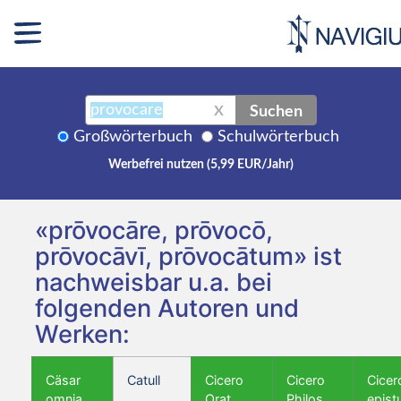
Suchen
X
Großwörterbuch
Schulwörterbuch
Werbefrei nutzen (5,99 EUR/Jahr)
«prōvocāre, prōvocō,
prōvocāvī, prōvocātum» ist
nachweisbar u.a. bei
folgenden Autoren und
Werken:
Cäsar
Catull
Cicero
Cicero
Cicer
omnia
Orat.
Philos.
epist