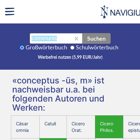
Suchen
X
Großwörterbuch
Schulwörterbuch
Werbefrei nutzen (5,99 EUR/Jahr)
«conceptus -ūs, m» ist
nachweisbar u.a. bei
folgenden Autoren und
Werken:
Cäsar
Catull
Cicero
Cicero
Cicer
omnia
Orat.
Philos.
epist