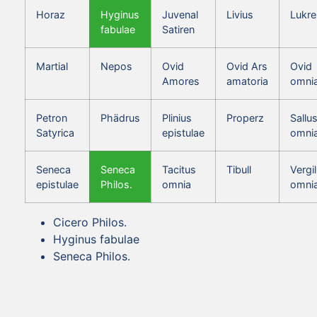
Horaz
Hyginus
Juvenal
Livius
Lukre
fabulae
Satiren
Martial
Nepos
Ovid
Ovid Ars
Ovid
Amores
amatoria
omni
Petron
Phädrus
Plinius
Properz
Sallus
Satyrica
epistulae
omni
Seneca
Seneca
Tacitus
Tibull
Vergil
epistulae
Philos.
omnia
omni
Cicero Philos.
Hyginus fabulae
Seneca Philos.