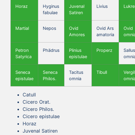
Horaz
Hyginus
Juvenal
Livius
Lukre
fabulae
Satiren
Martial
Nepos
Ovid
Ovid Ars
Ovid
Amores
amatoria
omni
Petron
Phädrus
Plinius
Properz
Sallus
Satyrica
epistulae
omni
Seneca
Seneca
Tacitus
Tibull
Vergil
epistulae
Philos.
omnia
omni
Catull
Cicero Orat.
Cicero Philos.
Cicero epistulae
Horaz
Juvenal Satiren