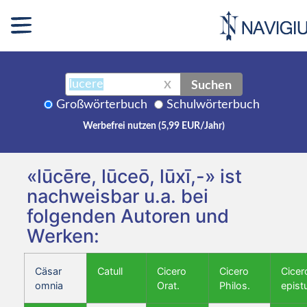
Suchen
X
Großwörterbuch
Schulwörterbuch
Werbefrei nutzen (5,99 EUR/Jahr)
«lūcēre, lūceō, lūxī,-» ist
nachweisbar u.a. bei
folgenden Autoren und
Werken:
Cäsar
Catull
Cicero
Cicero
Cicer
omnia
Orat.
Philos.
epist