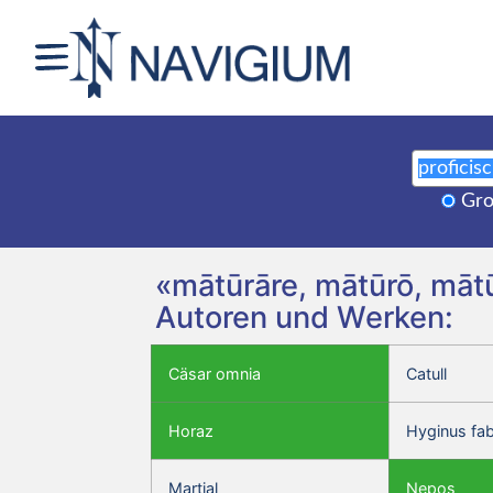
Gro
«mātūrāre, mātūrō, mātū
Autoren und Werken:
Cäsar omnia
Catull
Horaz
Hyginus fa
Martial
Nepos