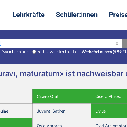
Lehrkräfte
Schüler:innen
Preis
X
ßwörterbuch
Schulwörterbuch
Werbefrei nutzen (5,99 E
rāvī, mātūrātum» ist nachweisbar u
Cicero Orat.
Cicero Philos.
bulae
Juvenal Satiren
Livius
Ovid Amores
Ovid Ars amator