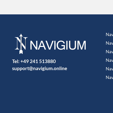
Nav
Nav
Nav
Tel:
+49 241 513880
Nav
support@navigium.online
Nav
Nav