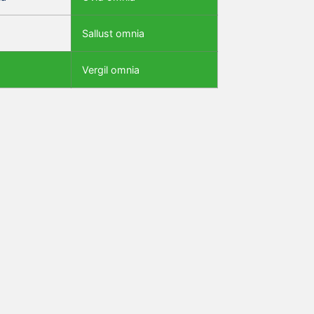
Sallust omnia
Vergil omnia