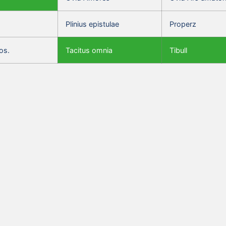
Plinius epistulae
Properz
os.
Tacitus omnia
Tibull