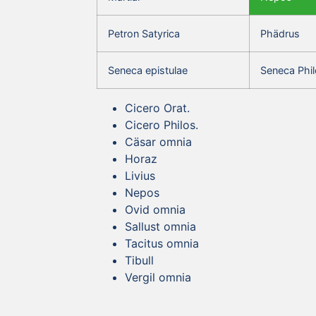
Petron Satyrica
Phädrus
Seneca epistulae
Seneca Phil
Cicero Orat.
Cicero Philos.
Cäsar omnia
Horaz
Livius
Nepos
Ovid omnia
Sallust omnia
Tacitus omnia
Tibull
Vergil omnia