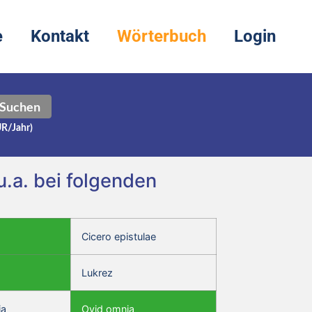
e
Kontakt
Wörterbuch
Login
Suchen
UR/Jahr)
.a. bei folgenden
Cicero epistulae
Lukrez
ia
Ovid omnia