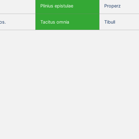
Plinius epistulae
Properz
os.
Tacitus omnia
Tibull