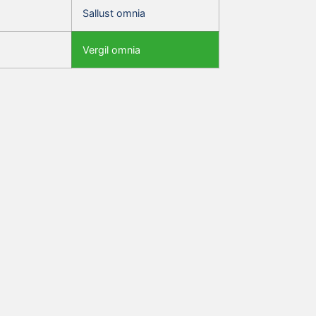
Sallust omnia
Vergil omnia