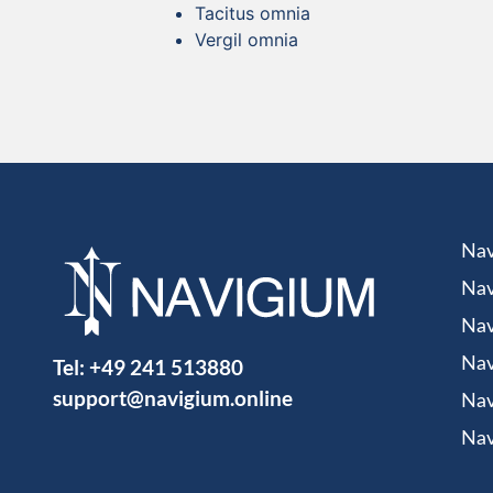
Tacitus omnia
Vergil omnia
Nav
Nav
Nav
Tel:
+49 241 513880
Nav
support@navigium.online
Nav
Nav