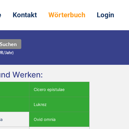
e
Kontakt
Wörterbuch
Login
Suchen
UR/Jahr)
 und Werken:
Cicero epistulae
Lukrez
ia
Ovid omnia