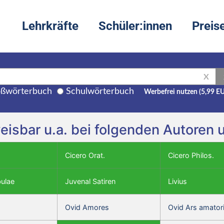
Lehrkräfte
Schüler:innen
Preis
X
ßwörterbuch
Schulwörterbuch
Werbefrei nutzen (5,99 E
eisbar u.a. bei folgenden Autoren
Cicero Orat.
Cicero Philos.
bulae
Juvenal Satiren
Livius
Ovid Amores
Ovid Ars amator