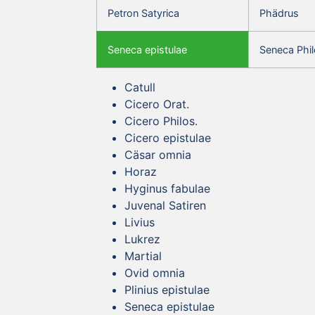
Petron Satyrica
Phädrus
Seneca epistulae
Seneca Phil
Catull
Cicero Orat.
Cicero Philos.
Cicero epistulae
Cäsar omnia
Horaz
Hyginus fabulae
Juvenal Satiren
Livius
Lukrez
Martial
Ovid omnia
Plinius epistulae
Seneca epistulae