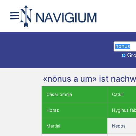
Gro
«nōnus a um» ist nachw
Cäsar omnia
Catull
Horaz
Hyginus fa
Martial
Nepos