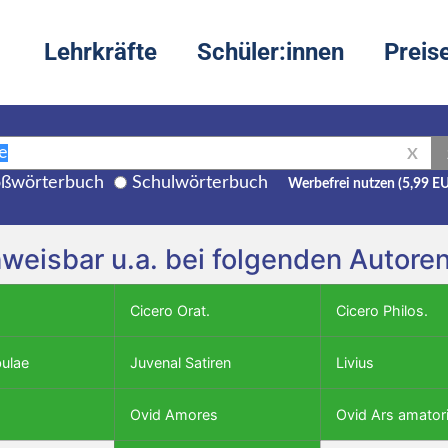
Lehrkräfte
Schüler:innen
Preis
X
ßwörterbuch
Schulwörterbuch
Werbefrei nutzen (5,99 E
achweisbar u.a. bei folgenden Autor
Cicero Orat.
Cicero Philos.
bulae
Juvenal Satiren
Livius
Ovid Amores
Ovid Ars amator