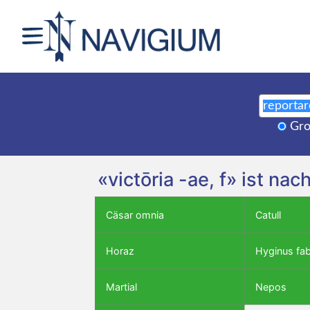
Gro
«victōria -ae, f» ist n
Cäsar omnia
Catull
Horaz
Hyginus fa
Martial
Nepos