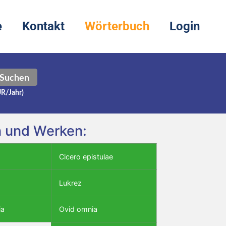
e
Kontakt
Wörterbuch
Login
Suchen
UR/Jahr)
en und Werken:
Cicero epistulae
Lukrez
ia
Ovid omnia