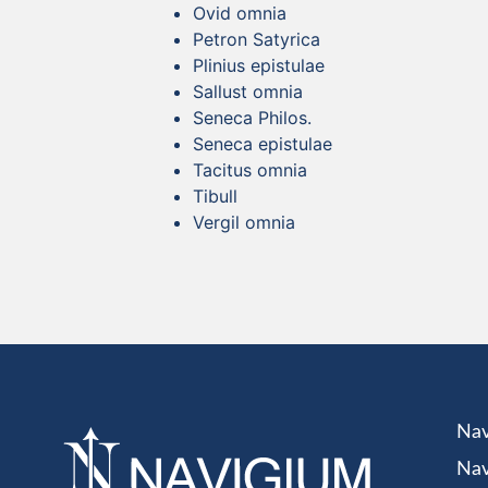
Ovid omnia
Petron Satyrica
Plinius epistulae
Sallust omnia
Seneca Philos.
Seneca epistulae
Tacitus omnia
Tibull
Vergil omnia
Nav
Nav