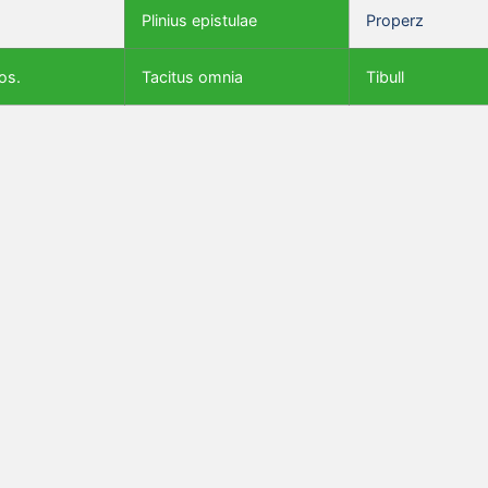
Plinius epistulae
Properz
os.
Tacitus omnia
Tibull