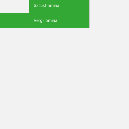
Sallust omnia
Vergil omnia