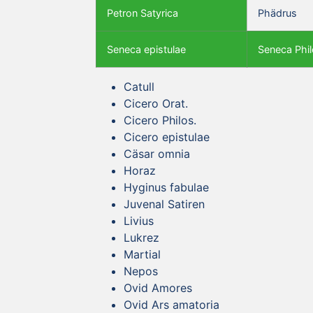
Petron Satyrica
Phädrus
Seneca epistulae
Seneca Phil
Catull
Cicero Orat.
Cicero Philos.
Cicero epistulae
Cäsar omnia
Horaz
Hyginus fabulae
Juvenal Satiren
Livius
Lukrez
Martial
Nepos
Ovid Amores
Ovid Ars amatoria