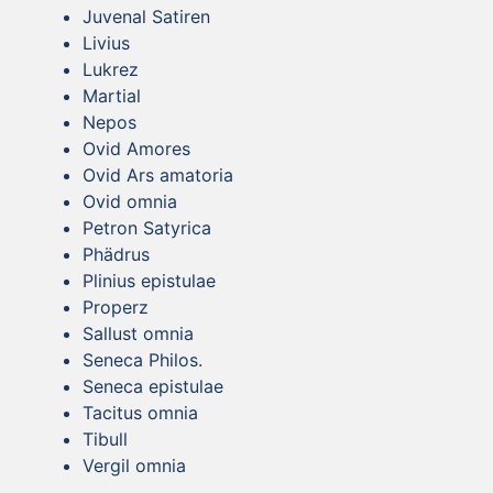
Juvenal Satiren
Livius
Lukrez
Martial
Nepos
Ovid Amores
Ovid Ars amatoria
Ovid omnia
Petron Satyrica
Phädrus
Plinius epistulae
Properz
Sallust omnia
Seneca Philos.
Seneca epistulae
Tacitus omnia
Tibull
Vergil omnia