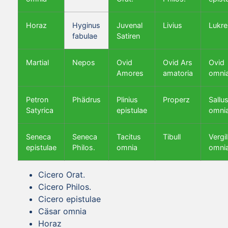
Horaz
Hyginus
Juvenal
Livius
Lukre
fabulae
Satiren
Martial
Nepos
Ovid
Ovid Ars
Ovid
Amores
amatoria
omni
Petron
Phädrus
Plinius
Properz
Sallus
Satyrica
epistulae
omni
Seneca
Seneca
Tacitus
Tibull
Vergil
epistulae
Philos.
omnia
omni
Cicero Orat.
Cicero Philos.
Cicero epistulae
Cäsar omnia
Horaz