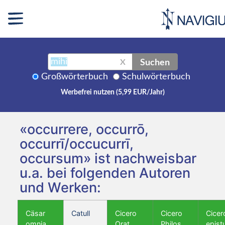
Suchen
X
Großwörterbuch
Schulwörterbuch
Werbefrei nutzen (5,99 EUR/Jahr)
«occurrere, occurrō,
occurrī/occucurrī,
occursum» ist nachweisbar
u.a. bei folgenden Autoren
und Werken:
Cäsar
Catull
Cicero
Cicero
Cicer
omnia
Orat.
Philos.
epist