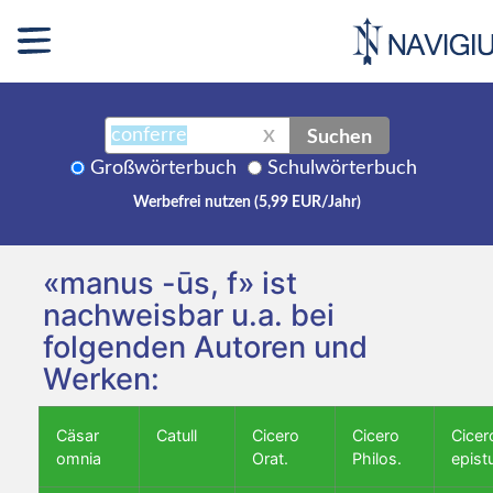
Suchen
X
Großwörterbuch
Schulwörterbuch
Werbefrei nutzen (5,99 EUR/Jahr)
«manus -ūs, f» ist
nachweisbar u.a. bei
folgenden Autoren und
Werken:
Cäsar
Catull
Cicero
Cicero
Cicer
omnia
Orat.
Philos.
epist