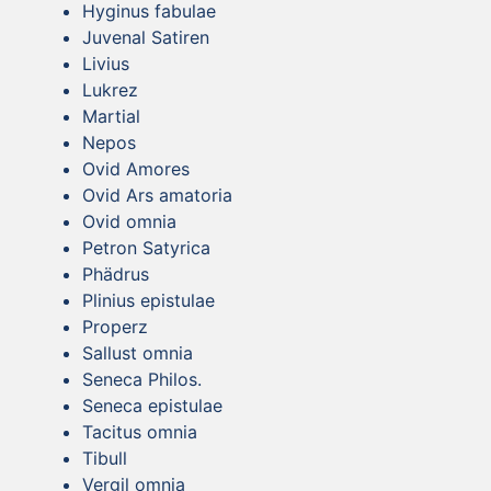
Hyginus fabulae
Juvenal Satiren
Livius
Lukrez
Martial
Nepos
Ovid Amores
Ovid Ars amatoria
Ovid omnia
Petron Satyrica
Phädrus
Plinius epistulae
Properz
Sallust omnia
Seneca Philos.
Seneca epistulae
Tacitus omnia
Tibull
Vergil omnia