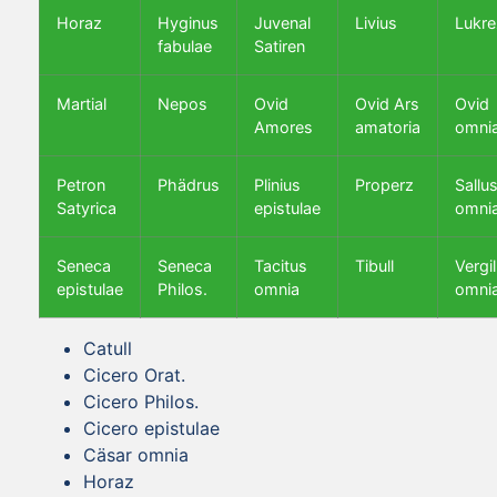
Horaz
Hyginus
Juvenal
Livius
Lukre
fabulae
Satiren
Martial
Nepos
Ovid
Ovid Ars
Ovid
Amores
amatoria
omni
Petron
Phädrus
Plinius
Properz
Sallus
Satyrica
epistulae
omni
Seneca
Seneca
Tacitus
Tibull
Vergil
epistulae
Philos.
omnia
omni
Catull
Cicero Orat.
Cicero Philos.
Cicero epistulae
Cäsar omnia
Horaz