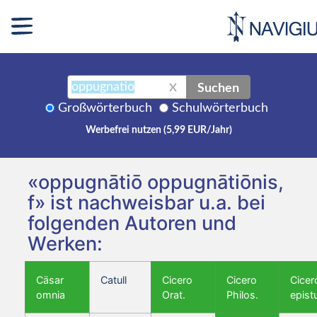
Suchen
X
Großwörterbuch
Schulwörterbuch
Werbefrei nutzen (5,99 EUR/Jahr)
«oppugnātiō oppugnātiōnis,
f» ist nachweisbar u.a. bei
folgenden Autoren und
Werken:
Cäsar
Catull
Cicero
Cicero
Cicer
omnia
Orat.
Philos.
epist