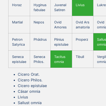
Horaz
Hyginus
Juvenal
Livius
Lukre
fabulae
Satiren
Martial
Nepos
Ovid
Ovid Ars
Ovid
Amores
amatoria
omni
Petron
Phädrus
Plinius
Properz
Sallus
Satyrica
epistulae
omni
Seneca
Seneca
Tacitus
Tibull
Vergil
epistulae
Philos.
omnia
omni
Cicero Orat.
Cicero Philos.
Cicero epistulae
Cäsar omnia
Livius
Sallust omnia