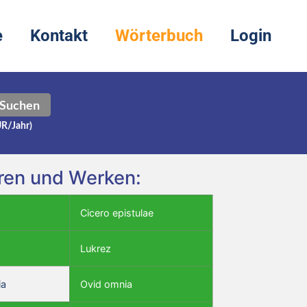
e
Kontakt
Wörterbuch
Login
Suchen
UR/Jahr)
oren und Werken:
Cicero epistulae
Lukrez
ia
Ovid omnia