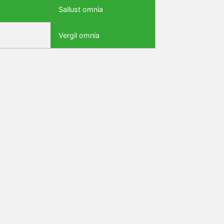
Sallust omnia
Vergil omnia