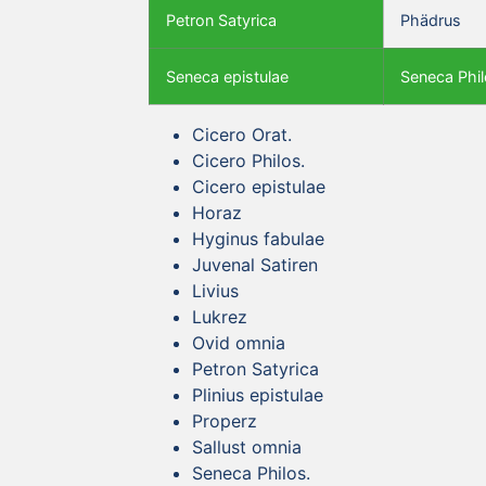
Petron Satyrica
Phädrus
Seneca epistulae
Seneca Phil
Cicero Orat.
Cicero Philos.
Cicero epistulae
Horaz
Hyginus fabulae
Juvenal Satiren
Livius
Lukrez
Ovid omnia
Petron Satyrica
Plinius epistulae
Properz
Sallust omnia
Seneca Philos.