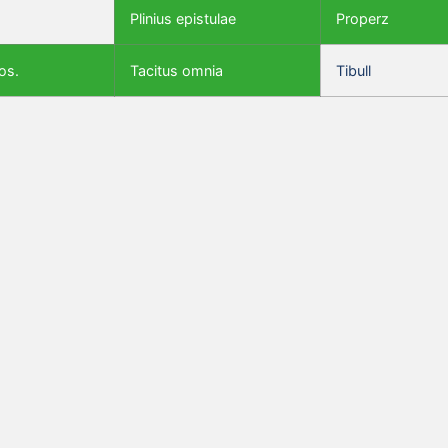
Plinius epistulae
Properz
os.
Tacitus omnia
Tibull