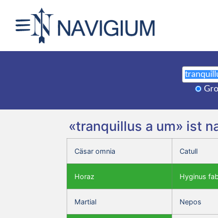
Gro
«tranquillus a um» ist 
Cäsar omnia
Catull
Horaz
Hyginus fa
Martial
Nepos