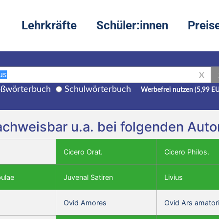
Lehrkräfte
Schüler:innen
Preis
X
ßwörterbuch
Schulwörterbuch
Werbefrei nutzen (5,99 E
nachweisbar u.a. bei folgenden Aut
Cicero Orat.
Cicero Philos.
bulae
Juvenal Satiren
Livius
Ovid Amores
Ovid Ars amator