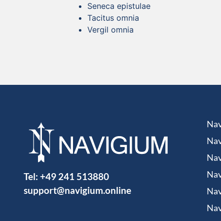
Seneca epistulae
Tacitus omnia
Vergil omnia
Nav
Nav
Nav
Tel:
+49 241 513880
Nav
support@navigium.online
Nav
Nav