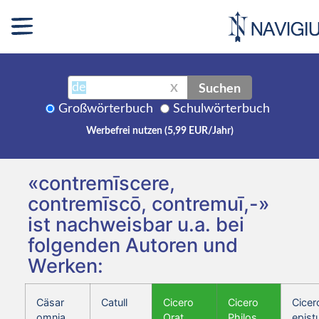
Suchen
X
Großwörterbuch
Schulwörterbuch
Werbefrei nutzen (5,99 EUR/Jahr)
«contremīscere,
contremīscō, contremuī,-»
ist nachweisbar u.a. bei
folgenden Autoren und
Werken:
Cäsar
Catull
Cicero
Cicero
Cicer
omnia
Orat.
Philos.
epist