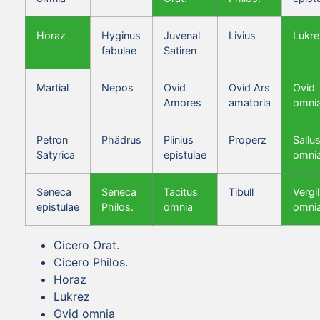
Horaz
Hyginus
Juvenal
Livius
Lukre
fabulae
Satiren
Martial
Nepos
Ovid
Ovid Ars
Ovid
Amores
amatoria
omni
Petron
Phädrus
Plinius
Properz
Sallus
Satyrica
epistulae
omni
Seneca
Seneca
Tacitus
Tibull
Vergil
epistulae
Philos.
omnia
omni
Cicero Orat.
Cicero Philos.
Horaz
Lukrez
Ovid omnia