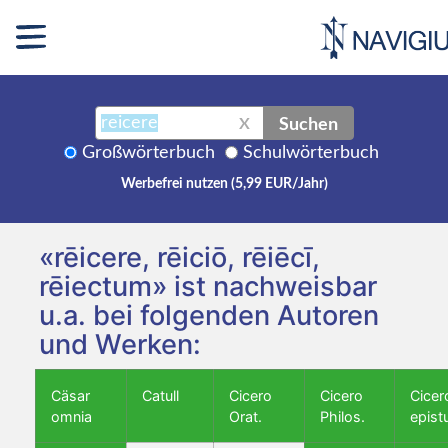
Suchen
X
Großwörterbuch
Schulwörterbuch
Werbefrei nutzen (5,99 EUR/Jahr)
«rēicere, rēiciō, rēiēcī,
rēiectum» ist nachweisbar
u.a. bei folgenden Autoren
und Werken:
Cäsar
Catull
Cicero
Cicero
Cicer
omnia
Orat.
Philos.
epist