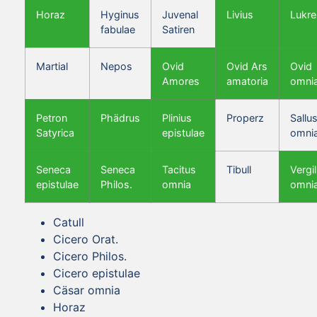
Horaz
Hyginus
Juvenal
Livius
Lukre
fabulae
Satiren
Martial
Nepos
Ovid
Ovid Ars
Ovid
Amores
amatoria
omni
Petron
Phädrus
Plinius
Properz
Sallus
Satyrica
epistulae
omni
Seneca
Seneca
Tacitus
Tibull
Vergil
epistulae
Philos.
omnia
omni
Catull
Cicero Orat.
Cicero Philos.
Cicero epistulae
Cäsar omnia
Horaz