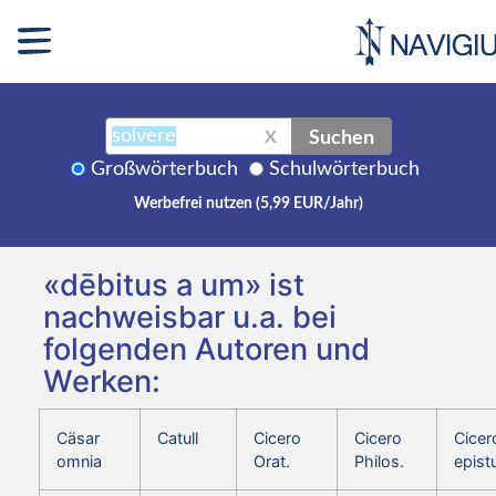
Suchen
X
Großwörterbuch
Schulwörterbuch
Werbefrei nutzen (5,99 EUR/Jahr)
«dēbitus a um» ist
nachweisbar u.a. bei
folgenden Autoren und
Werken:
Cäsar
Catull
Cicero
Cicero
Cicer
omnia
Orat.
Philos.
epist