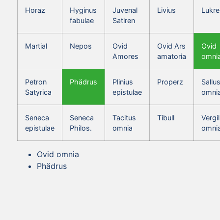
Horaz
Hyginus
Juvenal
Livius
Lukre
fabulae
Satiren
Martial
Nepos
Ovid
Ovid Ars
Ovid
Amores
amatoria
omni
Petron
Phädrus
Plinius
Properz
Sallus
Satyrica
epistulae
omni
Seneca
Seneca
Tacitus
Tibull
Vergil
epistulae
Philos.
omnia
omni
Ovid omnia
Phädrus