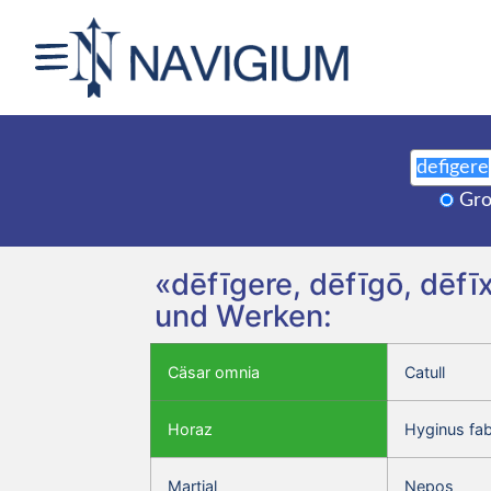
Gro
«dēfīgere, dēfīgō, dēfī
und Werken:
Cäsar omnia
Catull
Horaz
Hyginus fa
Martial
Nepos