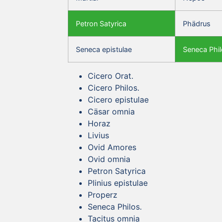
Petron Satyrica
Phädrus
Seneca epistulae
Seneca Phil
Cicero Orat.
Cicero Philos.
Cicero epistulae
Cäsar omnia
Horaz
Livius
Ovid Amores
Ovid omnia
Petron Satyrica
Plinius epistulae
Properz
Seneca Philos.
Tacitus omnia