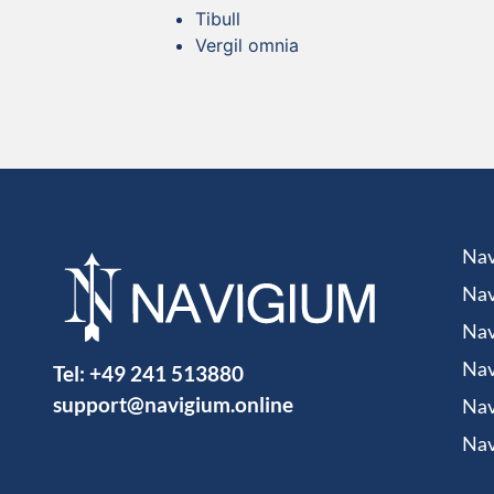
Tibull
Vergil omnia
Nav
Nav
Nav
Tel:
+49 241 513880
Nav
support@navigium.online
Nav
Nav