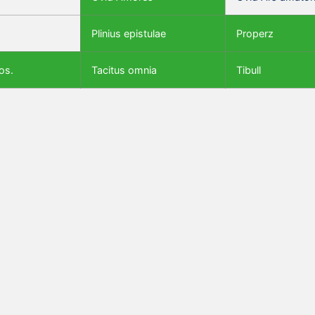
Plinius epistulae
Properz
os.
Tacitus omnia
Tibull