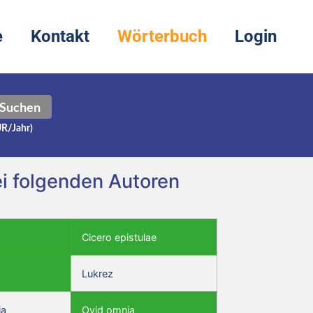
e
Kontakt
Wörterbuch
Login
Suchen
UR/Jahr)
ei folgenden Autoren
Cicero epistulae
Lukrez
ia
Ovid omnia