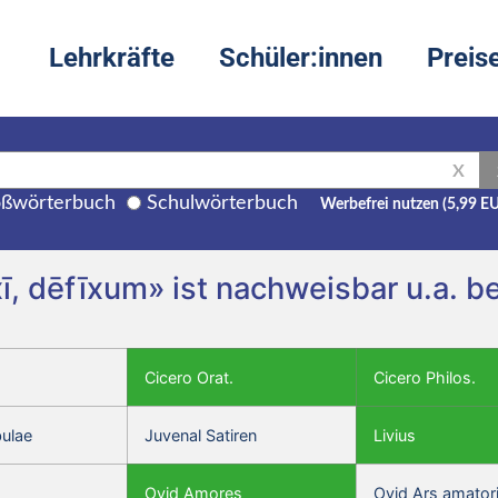
Lehrkräfte
Schüler:innen
Preis
X
ßwörterbuch
Schulwörterbuch
Werbefrei nutzen (5,99 E
xī, dēfīxum» ist nachweisbar u.a. b
Cicero Orat.
Cicero Philos.
bulae
Juvenal Satiren
Livius
Ovid Amores
Ovid Ars amator