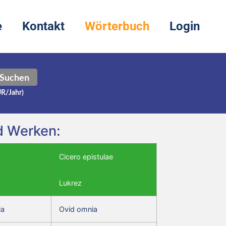
e
Kontakt
Wörterbuch
Login
Suchen
UR/Jahr)
d Werken:
Cicero epistulae
Lukrez
ia
Ovid omnia