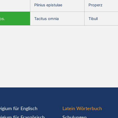
Plinius epistulae
Properz
os.
Tacitus omnia
Tibull
igium für Englisch
Latein Wörterbuch
igium für Französisch
Schulungen