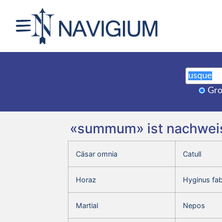
Gro
«summum» ist nachweisb
Cäsar omnia
Catull
Horaz
Hyginus fa
Martial
Nepos