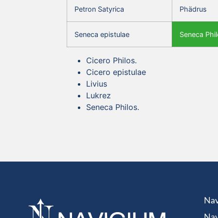
Petron Satyrica
Phädrus
Seneca epistulae
Seneca Phil
Cicero Philos.
Cicero epistulae
Livius
Lukrez
Seneca Philos.
Nav
Nav