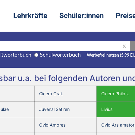
Lehrkräfte
Schüler:innen
Preis
X
ßwörterbuch
Schulwörterbuch
Werbefrei nutzen (5,99 E
ar u.a. bei folgenden Autoren un
Cicero Orat.
Cicero Philos.
bulae
Juvenal Satiren
Livius
Ovid Amores
Ovid Ars amator