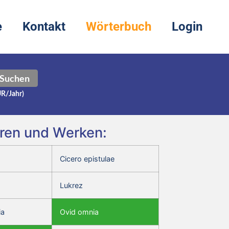
e
Kontakt
Wörterbuch
Login
Suchen
UR/Jahr)
toren und Werken:
Cicero epistulae
Lukrez
ia
Ovid omnia