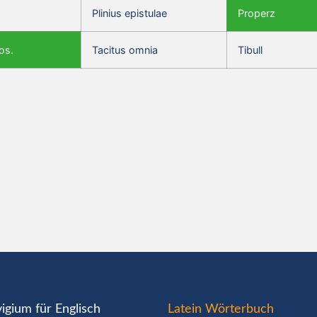
Plinius epistulae
Properz
os.
Tacitus omnia
Tibull
igium für Englisch
Latein Wörterbuch