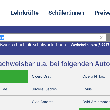
Lehrkräfte
Schüler:innen
Preis
X
ßwörterbuch
Schulwörterbuch
Werbefrei nutzen (5,99 E
 nachweisbar u.a. bei folgenden Au
Cicero Orat.
Cicero Philos.
bulae
Juvenal Satiren
Livius
Ovid Amores
Ovid Ars amator