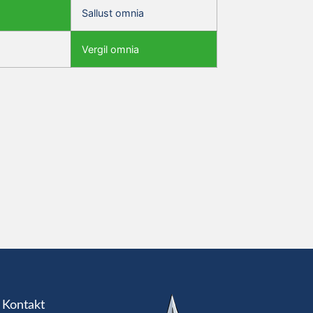
Sallust omnia
Vergil omnia
Kontakt