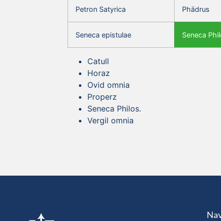
Petron Satyrica
Phädrus
Seneca epistulae
Seneca Phil
Catull
Horaz
Ovid omnia
Properz
Seneca Philos.
Vergil omnia
Nav