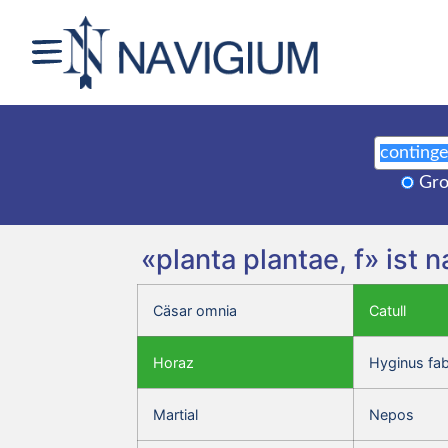
Gro
«planta plantae, f» ist
Cäsar omnia
Catull
Horaz
Hyginus fa
Martial
Nepos