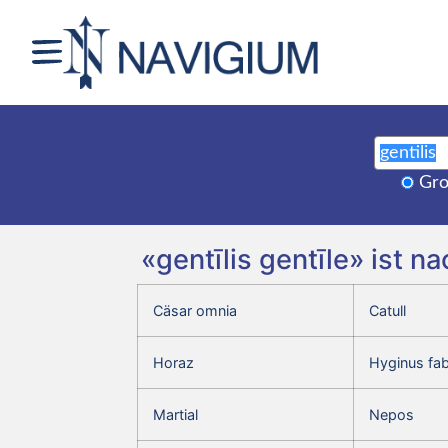
Gro
«gentīlis gentīle» ist 
Cäsar omnia
Catull
Horaz
Hyginus fa
Martial
Nepos