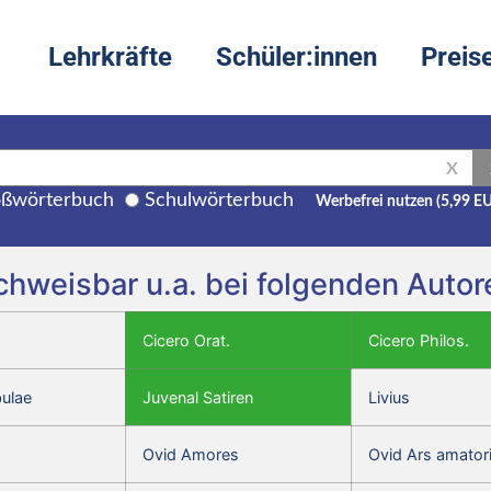
Lehrkräfte
Schüler:innen
Preis
X
ßwörterbuch
Schulwörterbuch
Werbefrei nutzen (5,99 E
nachweisbar u.a. bei folgenden Auto
Cicero Orat.
Cicero Philos.
bulae
Juvenal Satiren
Livius
Ovid Amores
Ovid Ars amator