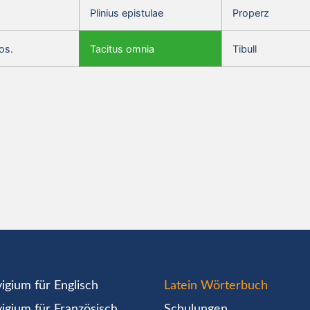
Plinius epistulae
Properz
os.
Tacitus omnia
Tibull
igium für Englisch
Latein Wörterbuch
igium für Französisch
Schulungen