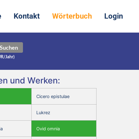
e
Kontakt
Wörterbuch
Login
Suchen
UR/Jahr)
ren und Werken:
Cicero epistulae
Lukrez
ia
Ovid omnia