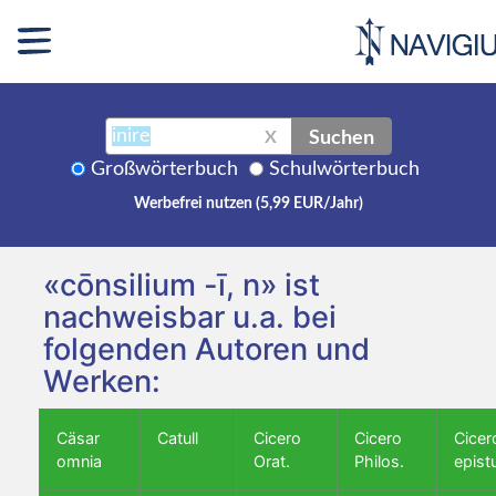
Suchen
X
Großwörterbuch
Schulwörterbuch
Werbefrei nutzen (5,99 EUR/Jahr)
«cōnsilium -ī, n» ist
nachweisbar u.a. bei
folgenden Autoren und
Werken:
Cäsar
Catull
Cicero
Cicero
Cicer
omnia
Orat.
Philos.
epist