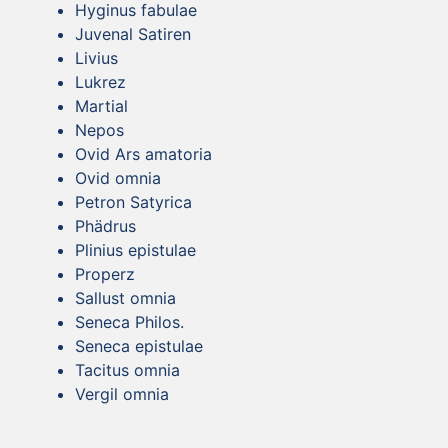
Hyginus fabulae
Juvenal Satiren
Livius
Lukrez
Martial
Nepos
Ovid Ars amatoria
Ovid omnia
Petron Satyrica
Phädrus
Plinius epistulae
Properz
Sallust omnia
Seneca Philos.
Seneca epistulae
Tacitus omnia
Vergil omnia