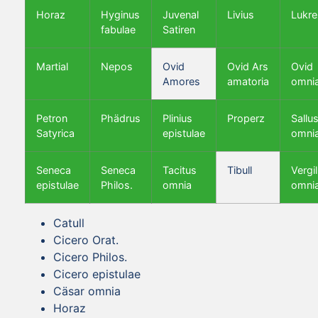
Horaz
Hyginus
Juvenal
Livius
Lukre
fabulae
Satiren
Martial
Nepos
Ovid
Ovid Ars
Ovid
Amores
amatoria
omni
Petron
Phädrus
Plinius
Properz
Sallus
Satyrica
epistulae
omni
Seneca
Seneca
Tacitus
Tibull
Vergil
epistulae
Philos.
omnia
omni
Catull
Cicero Orat.
Cicero Philos.
Cicero epistulae
Cäsar omnia
Horaz