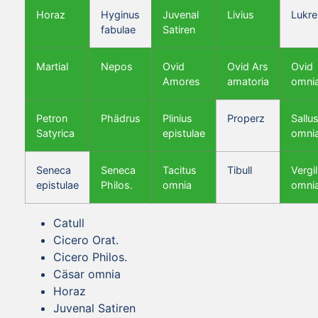
Horaz
Hyginus
Juvenal
Livius
Lukre
fabulae
Satiren
Martial
Nepos
Ovid
Ovid Ars
Ovid
Amores
amatoria
omni
Petron
Phädrus
Plinius
Properz
Sallus
Satyrica
epistulae
omni
Seneca
Seneca
Tacitus
Tibull
Vergil
epistulae
Philos.
omnia
omni
Catull
Cicero Orat.
Cicero Philos.
Cäsar omnia
Horaz
Juvenal Satiren