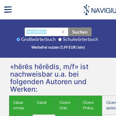
Suchen
X
Großwörterbuch
Schulwörterbuch
Werbefrei nutzen (5,99 EUR/Jahr)
«hērēs hērēdis, m/f» ist
nachweisbar u.a. bei
folgenden Autoren und
Werken:
Cäsar
Catull
Cicero
Cicero
Cicer
omnia
Orat.
Philos.
epist