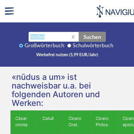
Suchen
X
Großwörterbuch
Schulwörterbuch
Werbefrei nutzen (5,99 EUR/Jahr)
«nūdus a um» ist
nachweisbar u.a. bei
folgenden Autoren und
Werken:
Cäsar
Catull
Cicero
Cicero
Cicer
omnia
Orat.
Philos.
epist