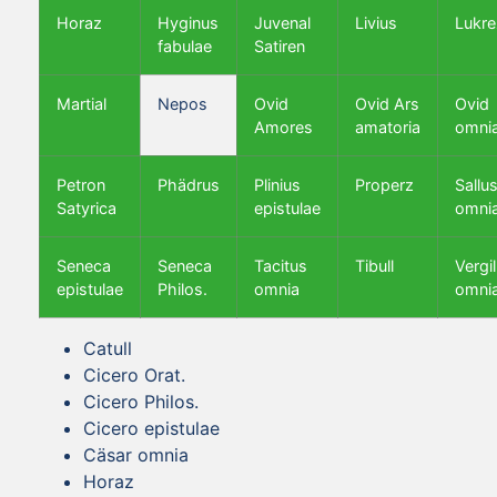
Horaz
Hyginus
Juvenal
Livius
Lukre
fabulae
Satiren
Martial
Nepos
Ovid
Ovid Ars
Ovid
Amores
amatoria
omni
Petron
Phädrus
Plinius
Properz
Sallus
Satyrica
epistulae
omni
Seneca
Seneca
Tacitus
Tibull
Vergil
epistulae
Philos.
omnia
omni
Catull
Cicero Orat.
Cicero Philos.
Cicero epistulae
Cäsar omnia
Horaz