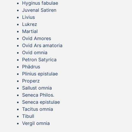
Hyginus fabulae
Juvenal Satiren
Livius
Lukrez
Martial
Ovid Amores
Ovid Ars amatoria
Ovid omnia
Petron Satyrica
Phädrus
Plinius epistulae
Properz
Sallust omnia
Seneca Philos.
Seneca epistulae
Tacitus omnia
Tibull
Vergil omnia