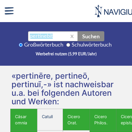
Suchen
X
Großwörterbuch
Schulwörterbuch
Werbefrei nutzen (5,99 EUR/Jahr)
«pertinēre, pertineō,
pertinuī,-» ist nachweisbar
u.a. bei folgenden Autoren
und Werken:
Cäsar
Catull
Cicero
Cicero
Cicer
omnia
Orat.
Philos.
epist