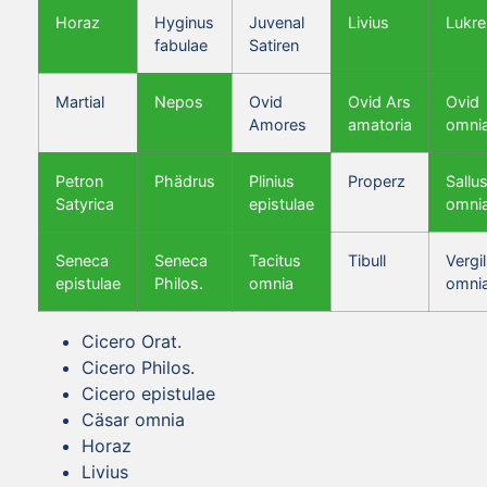
Horaz
Hyginus
Juvenal
Livius
Lukre
fabulae
Satiren
Martial
Nepos
Ovid
Ovid Ars
Ovid
Amores
amatoria
omni
Petron
Phädrus
Plinius
Properz
Sallus
Satyrica
epistulae
omni
Seneca
Seneca
Tacitus
Tibull
Vergil
epistulae
Philos.
omnia
omni
Cicero Orat.
Cicero Philos.
Cicero epistulae
Cäsar omnia
Horaz
Livius