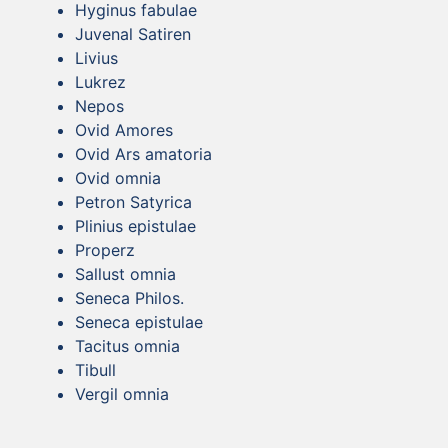
Hyginus fabulae
Juvenal Satiren
Livius
Lukrez
Nepos
Ovid Amores
Ovid Ars amatoria
Ovid omnia
Petron Satyrica
Plinius epistulae
Properz
Sallust omnia
Seneca Philos.
Seneca epistulae
Tacitus omnia
Tibull
Vergil omnia