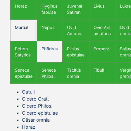
Horaz
Hyginus
Juvenal
Livius
Lukre
fabulae
Satiren
Martial
Nepos
Ovid
Ovid Ars
Ovid
Amores
amatoria
omni
Petron
Phädrus
Plinius
Properz
Sallus
Satyrica
epistulae
omni
Seneca
Seneca
Tacitus
Tibull
Vergil
epistulae
Philos.
omnia
omni
Catull
Cicero Orat.
Cicero Philos.
Cicero epistulae
Cäsar omnia
Horaz