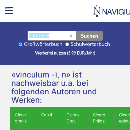
Suchen
X
Großwörterbuch
Schulwörterbuch
Werbefrei nutzen (5,99 EUR/Jahr)
«vinculum -ī, n» ist
nachweisbar u.a. bei
folgenden Autoren und
Werken:
Cäsar
Catull
Cicero
Cicero
Cicer
omnia
Orat.
Philos.
epist