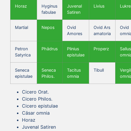
Horaz
Hyginus
Juvenal
Livius
Lukre
fabulae
Satiren
Martial
Nepos
Ovid
Ovid Ars
Ovid
Amores
amatoria
omni
Petron
Phädrus
Plinius
Properz
Sallus
Satyrica
epistulae
omni
Seneca
Seneca
Tacitus
Tibull
Vergil
epistulae
Philos.
omnia
omni
Cicero Orat.
Cicero Philos.
Cicero epistulae
Cäsar omnia
Horaz
Juvenal Satiren