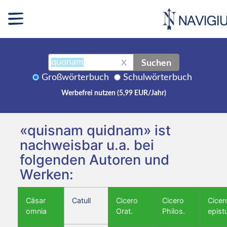
Suchen
X
Großwörterbuch
Schulwörterbuch
Werbefrei nutzen (5,99 EUR/Jahr)
«quisnam quidnam» ist
nachweisbar u.a. bei
folgenden Autoren und
Werken:
Cäsar
Catull
Cicero
Cicero
Cicer
omnia
Orat.
Philos.
epist