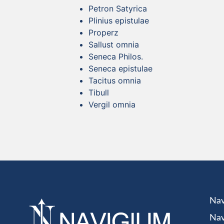
Petron Satyrica
Plinius epistulae
Properz
Sallust omnia
Seneca Philos.
Seneca epistulae
Tacitus omnia
Tibull
Vergil omnia
Nav
Nav