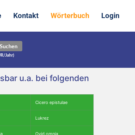
e
Kontakt
Wörterbuch
Login
Suchen
UR/Jahr)
sbar u.a. bei folgenden
Cicero epistulae
Lukrez
ia
Ovid omnia