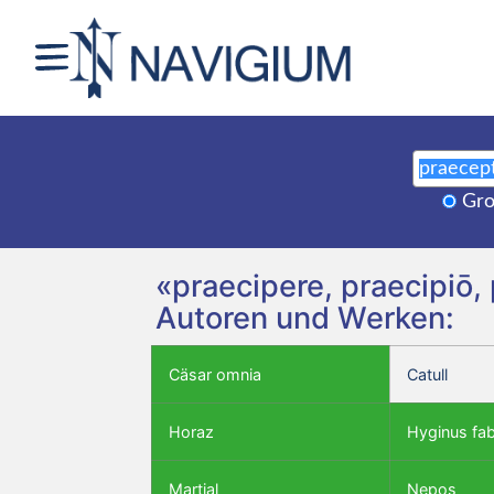
Gro
«praecipere, praecipiō,
Autoren und Werken:
Cäsar omnia
Catull
Horaz
Hyginus fa
Martial
Nepos