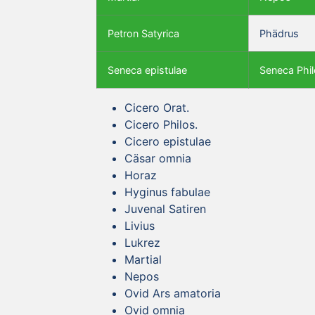
Petron Satyrica
Phädrus
Seneca epistulae
Seneca Phil
Cicero Orat.
Cicero Philos.
Cicero epistulae
Cäsar omnia
Horaz
Hyginus fabulae
Juvenal Satiren
Livius
Lukrez
Martial
Nepos
Ovid Ars amatoria
Ovid omnia