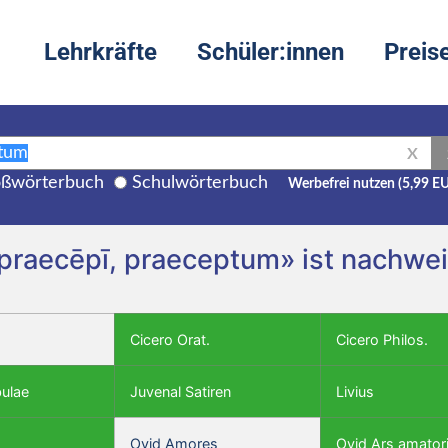
Lehrkräfte
Schüler:innen
Preis
X
ßwörterbuch
Schulwörterbuch
Werbefrei nutzen (5,99 E
 praecēpī, praeceptum» ist nachwei
Cicero Orat.
Cicero Philos.
bulae
Juvenal Satiren
Livius
Ovid Amores
Ovid Ars amator