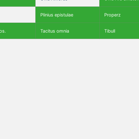
Plinius epistulae
Properz
os.
Tacitus omnia
Tibull