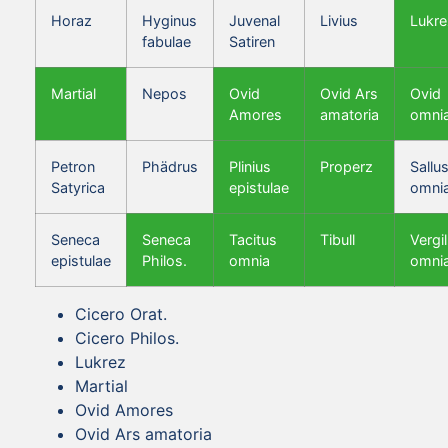
Horaz
Hyginus
Juvenal
Livius
Lukre
fabulae
Satiren
Martial
Nepos
Ovid
Ovid Ars
Ovid
Amores
amatoria
omni
Petron
Phädrus
Plinius
Properz
Sallus
Satyrica
epistulae
omni
Seneca
Seneca
Tacitus
Tibull
Vergil
epistulae
Philos.
omnia
omni
Cicero Orat.
Cicero Philos.
Lukrez
Martial
Ovid Amores
Ovid Ars amatoria