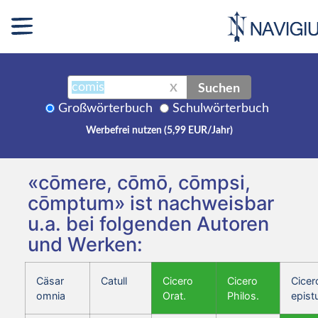
Suchen
X
Großwörterbuch
Schulwörterbuch
Werbefrei nutzen (5,99 EUR/Jahr)
«cōmere, cōmō, cōmpsi,
cōmptum» ist nachweisbar
u.a. bei folgenden Autoren
und Werken:
Cäsar
Catull
Cicero
Cicero
Cicer
omnia
Orat.
Philos.
epist