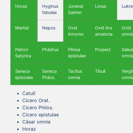
Horaz
Hyginus
Juvenal
Livius
Lukre
fabulae
Satiren
Martial
Nepos
Ovid
Ovid Ars
Ovid
Amores
amatoria
omni
Petron
Phädrus
Plinius
Properz
Sallus
Satyrica
epistulae
omni
Seneca
Seneca
Tacitus
Tibull
Vergil
epistulae
Philos.
omnia
omni
Catull
Cicero Orat.
Cicero Philos.
Cicero epistulae
Cäsar omnia
Horaz