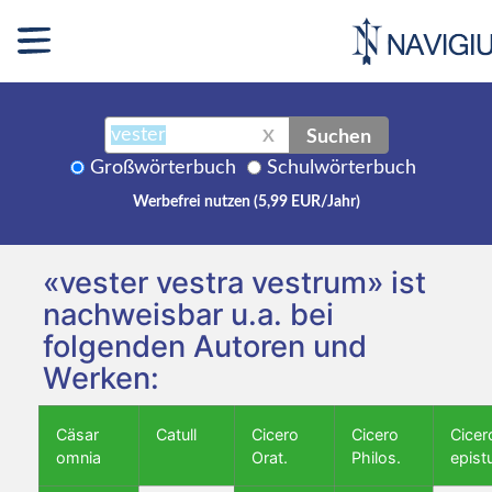
Suchen
X
Großwörterbuch
Schulwörterbuch
Werbefrei nutzen (5,99 EUR/Jahr)
«vester vestra vestrum» ist
nachweisbar u.a. bei
folgenden Autoren und
Werken:
Cäsar
Catull
Cicero
Cicero
Cicer
omnia
Orat.
Philos.
epist