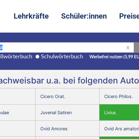
Lehrkräfte
Schüler:innen
Preis
X
ßwörterbuch
Schulwörterbuch
Werbefrei nutzen (5,99 E
nachweisbar u.a. bei folgenden Aut
Cicero Orat.
Cicero Philos.
bulae
Juvenal Satiren
Livius
Ovid Amores
Ovid Ars amator