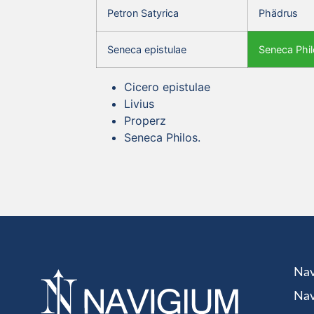
Petron Satyrica
Phädrus
Seneca epistulae
Seneca Phil
Cicero epistulae
Livius
Properz
Seneca Philos.
Nav
Nav