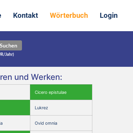
e
Kontakt
Wörterbuch
Login
Suchen
UR/Jahr)
oren und Werken:
Cicero epistulae
Lukrez
ia
Ovid omnia