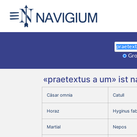
Gro
«praetextus a um» ist 
Cäsar omnia
Catull
Horaz
Hyginus fa
Martial
Nepos