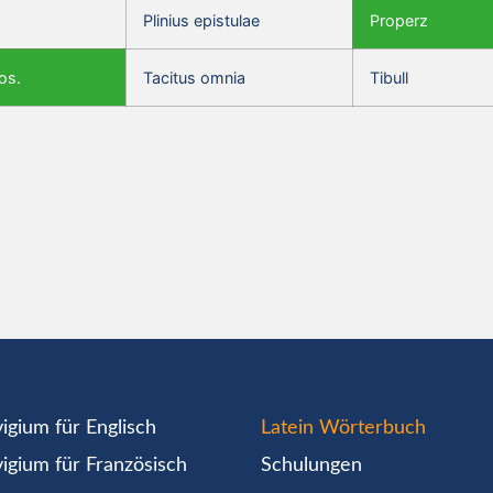
Plinius epistulae
Properz
os.
Tacitus omnia
Tibull
igium für Englisch
Latein Wörterbuch
igium für Französisch
Schulungen