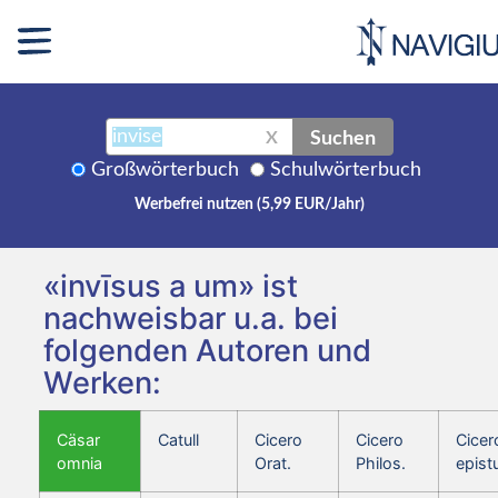
Suchen
X
Großwörterbuch
Schulwörterbuch
Werbefrei nutzen (5,99 EUR/Jahr)
«invīsus a um» ist
nachweisbar u.a. bei
folgenden Autoren und
Werken:
Cäsar
Catull
Cicero
Cicero
Cicer
omnia
Orat.
Philos.
epist