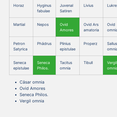
Horaz
Hyginus
Juvenal
Livius
Lukre
fabulae
Satiren
Martial
Nepos
Ovid
Ovid Ars
Ovid
Amores
amatoria
omni
Petron
Phädrus
Plinius
Properz
Sallus
Satyrica
epistulae
omni
Seneca
Seneca
Tacitus
Tibull
Vergil
epistulae
Philos.
omnia
omni
Cäsar omnia
Ovid Amores
Seneca Philos.
Vergil omnia