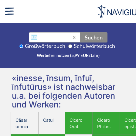
Suchen
X
Großwörterbuch
Schulwörterbuch
Werbefrei nutzen (5,99 EUR/Jahr)
«inesse, īnsum, īnfuī,
īnfutūrus» ist nachweisbar
u.a. bei folgenden Autoren
und Werken:
Cäsar
Catull
Cicero
Cicero
Cicer
omnia
Orat.
Philos.
epist