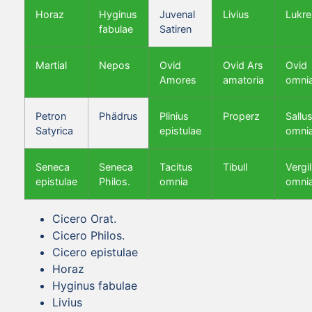
Horaz
Hyginus
Juvenal
Livius
Lukre
fabulae
Satiren
Martial
Nepos
Ovid
Ovid Ars
Ovid
Amores
amatoria
omni
Petron
Phädrus
Plinius
Properz
Sallus
Satyrica
epistulae
omni
Seneca
Seneca
Tacitus
Tibull
Vergil
epistulae
Philos.
omnia
omni
Cicero Orat.
Cicero Philos.
Cicero epistulae
Horaz
Hyginus fabulae
Livius