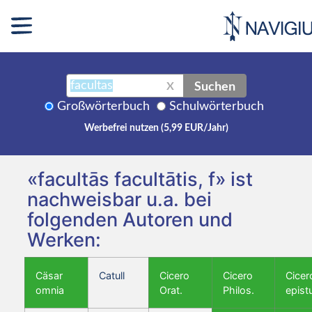
Suchen
X
Großwörterbuch
Schulwörterbuch
Werbefrei nutzen (5,99 EUR/Jahr)
«facultās facultātis, f» ist
nachweisbar u.a. bei
folgenden Autoren und
Werken:
Cäsar
Catull
Cicero
Cicero
Cicer
omnia
Orat.
Philos.
epist