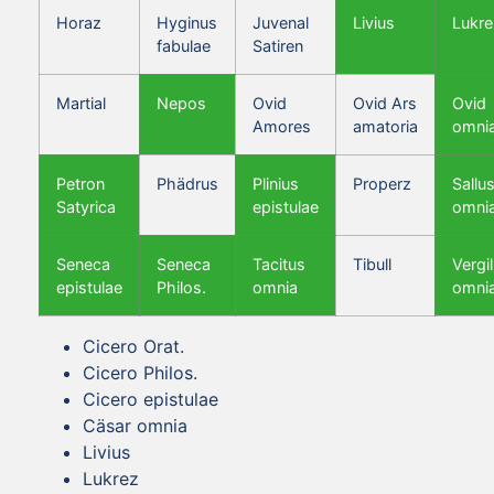
Horaz
Hyginus
Juvenal
Livius
Lukre
fabulae
Satiren
Martial
Nepos
Ovid
Ovid Ars
Ovid
Amores
amatoria
omni
Petron
Phädrus
Plinius
Properz
Sallus
Satyrica
epistulae
omni
Seneca
Seneca
Tacitus
Tibull
Vergil
epistulae
Philos.
omnia
omni
Cicero Orat.
Cicero Philos.
Cicero epistulae
Cäsar omnia
Livius
Lukrez