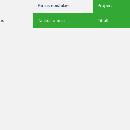
Plinius epistulae
Properz
os.
Tacitus omnia
Tibull