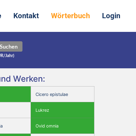
e
Kontakt
Wörterbuch
Login
Suchen
UR/Jahr)
 und Werken:
Cicero epistulae
Lukrez
ia
Ovid omnia