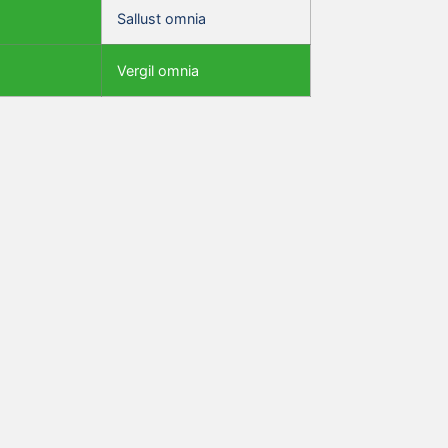
Sallust omnia
Vergil omnia