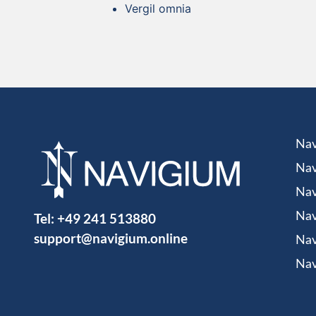
Vergil omnia
Nav
Nav
Nav
Tel:
+49 241 513880
Nav
support@navigium.online
Nav
Nav