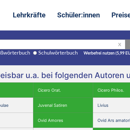
Lehrkräfte
Schüler:innen
Preis
X
ßwörterbuch
Schulwörterbuch
Werbefrei nutzen (5,99 E
hweisbar u.a. bei folgenden Autoren
Cicero Orat.
Cicero Philos.
bulae
Juvenal Satiren
Livius
Ovid Amores
Ovid Ars amator