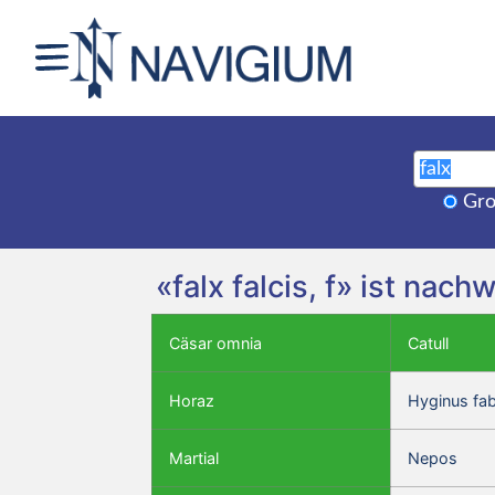
Gro
«falx falcis, f» ist nac
Cäsar omnia
Catull
Horaz
Hyginus fa
Martial
Nepos