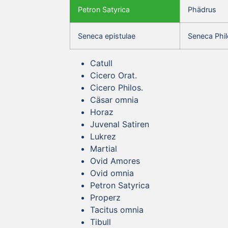
Petron Satyrica
Phädrus
Seneca epistulae
Seneca Phil
Catull
Cicero Orat.
Cicero Philos.
Cäsar omnia
Horaz
Juvenal Satiren
Lukrez
Martial
Ovid Amores
Ovid omnia
Petron Satyrica
Properz
Tacitus omnia
Tibull