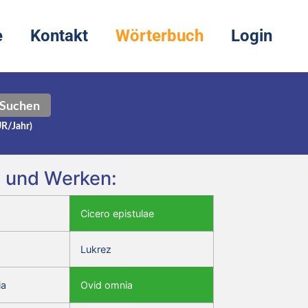
e
Kontakt
Wörterbuch
Login
Suchen
UR/Jahr)
n und Werken:
Cicero epistulae
Lukrez
ia
Ovid omnia