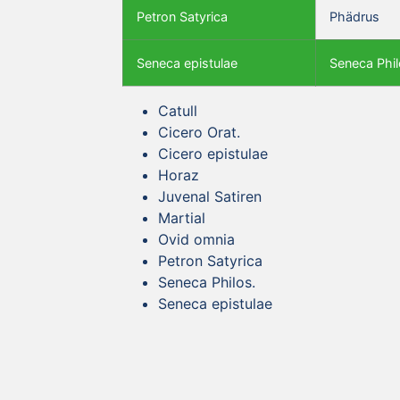
Petron Satyrica
Phädrus
Seneca epistulae
Seneca Phil
Catull
Cicero Orat.
Cicero epistulae
Horaz
Juvenal Satiren
Martial
Ovid omnia
Petron Satyrica
Seneca Philos.
Seneca epistulae