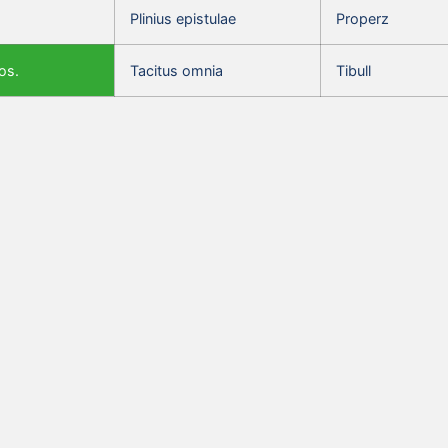
Plinius epistulae
Properz
os.
Tacitus omnia
Tibull