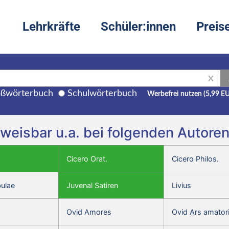
Lehrkräfte
Schüler:innen
Preis
X
ßwörterbuch
Schulwörterbuch
Werbefrei nutzen (5,99 E
hweisbar u.a. bei folgenden Autore
Cicero Orat.
Cicero Philos.
bulae
Juvenal Satiren
Livius
Ovid Amores
Ovid Ars amator