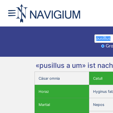
Gro
«pusillus a um» ist nac
Cäsar omnia
Catull
Horaz
Hyginus fa
Martial
Nepos