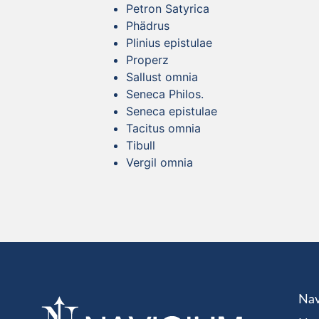
Petron Satyrica
Phädrus
Plinius epistulae
Properz
Sallust omnia
Seneca Philos.
Seneca epistulae
Tacitus omnia
Tibull
Vergil omnia
Nav