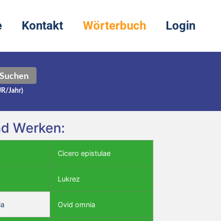
e
Kontakt
Wörterbuch
Login
Suchen
UR/Jahr)
nd Werken:
Cicero epistulae
Lukrez
ia
Ovid omnia