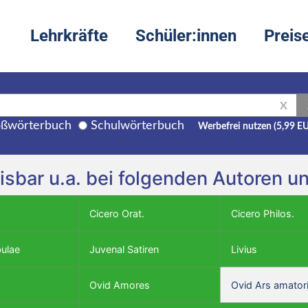
Lehrkräfte
Schüler:innen
Preis
X
ßwörterbuch
Schulwörterbuch
Werbefrei nutzen (5,99 E
isbar u.a. bei folgenden Autoren u
Cicero Orat.
Cicero Philos.
bulae
Juvenal Satiren
Livius
Ovid Amores
Ovid Ars amator