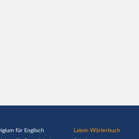
igium für Englisch
Latein Wörterbuch