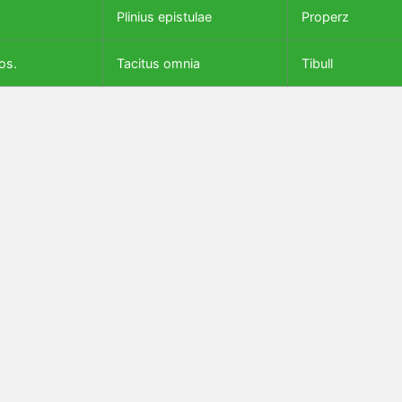
Plinius epistulae
Properz
os.
Tacitus omnia
Tibull