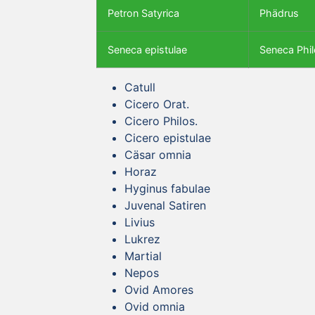
Petron Satyrica
Phädrus
Seneca epistulae
Seneca Phil
Catull
Cicero Orat.
Cicero Philos.
Cicero epistulae
Cäsar omnia
Horaz
Hyginus fabulae
Juvenal Satiren
Livius
Lukrez
Martial
Nepos
Ovid Amores
Ovid omnia