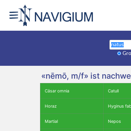
Gro
«nēmō, m/f» ist nachwe
Cäsar omnia
Catull
Horaz
Hyginus fa
Martial
Nepos